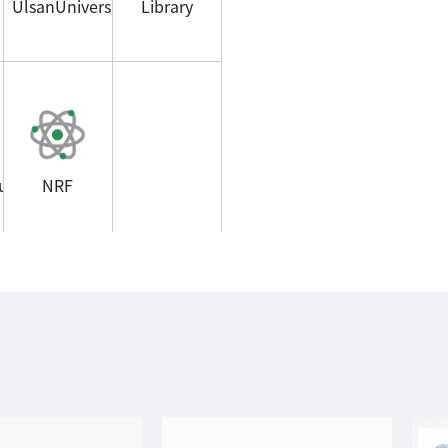
UlsanUniversity
Library
uage
NRF