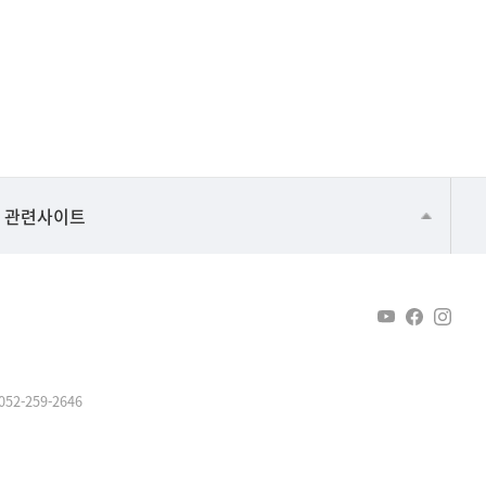
건강가정지원센터
관련사이트
교수협의회
구내(경남)은행
노동조합
생명윤리위원회
052-259-2646
온라인 기술거래 플랫폼
울산대신문