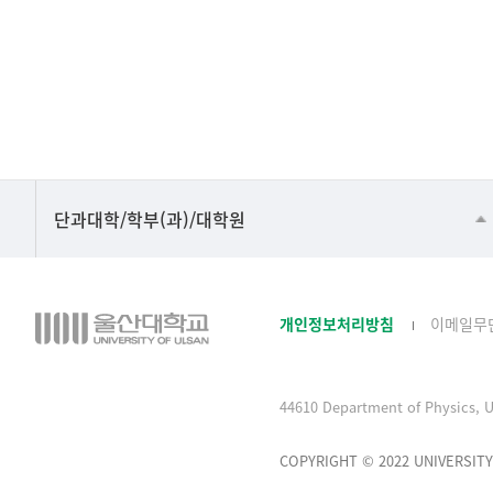
■인문대학
단과대학/학부(과)/대학원
▷국어국문학부
▷영어영문학과
개인정보처리방침
이메일무
▷일본어·일본학과
▷중국어·중국학과
44610 Department of Physics, U
▷프랑스어·프랑스학과
▷스페인·중남미학과
COPYRIGHT © 2022 UNIVERSITY