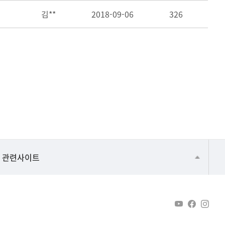
김**
2018-09-06
326
건강가정지원센터
관련사이트
교수협의회
구내(경남)은행
노동조합