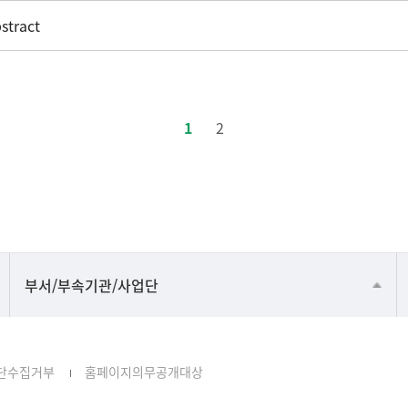
stract
1
2
공동기기센터
부서/부속기관/사업단
공학교육혁신센터
과학영재교육원
단수집거부
홈페이지의무공개대상
교무처교직팀