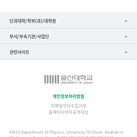
제
목,
등
■인문대학
단과대학/학부(과)/대학원
록
▷국어국문학부
일,
공동기기센터
부서/부속기관/사업단
조
▷영어영문학과
공학교육혁신센터
회
건강가정지원센터
관련사이트
▷일본어·일본학과
수
과학영재교육원
교수협의회
로
▷중국어·중국학과
교무처교직팀
구
구내(경남)은행
▷프랑스어·프랑스학과
성
국어문화원
노동조합
된
▷스페인·중남미학과
국제교류처
표
생명윤리위원회
개인정보처리방침
▷역사·문화학과
기초과학연구소
이메일무단수집거부
온라인 기술거래 플랫폼
▷철학·상담학과
홈페이지의무공개대상
물리BK 미래혁신응집물질물리인재교육연구단
울산대신문
■사회과학대학
메이커스페이스
울산대학교 총동문회
44610 Department of Physics, University Of Ulsan, Deahak-ro
▷사회과학부