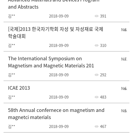
and Abstracts
김**
2018-09-09
391
[국제]2013 한국자기학회 자성 및 자성재료 국제
8
학술대회
김**
2018-09-09
310
The International Symposium on
7
Magnetism and Magnetic Materials 201
김**
2018-09-09
292
ICAE 2013
6
김**
2018-09-09
483
58th Annual confernece on magnetism and
5
magnetci materials
김**
2018-09-09
467