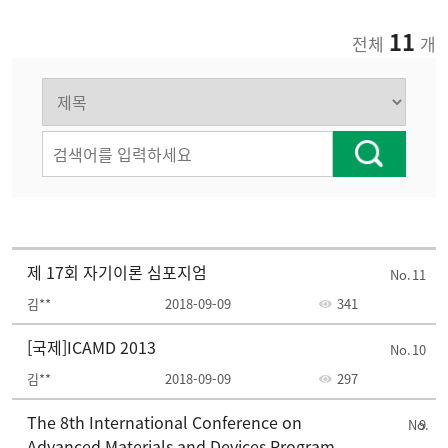
11
전체
개
2013
제 17회 자기이론 심포지엄
11
김**
2018-09-09
341
[국제]ICAMD 2013
10
김**
2018-09-09
297
The 8th International Conference on
9
Advanced Materials and Devices Program